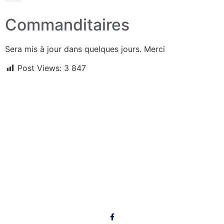
Commanditaires
Sera mis à jour dans quelques jours. Merci
Post Views:
3 847
Liens utiles
Conditions de sentier
Achat droit d'accès
Dernières Nouvelles
Prochaines activités
Albums photos
Suivez-nous